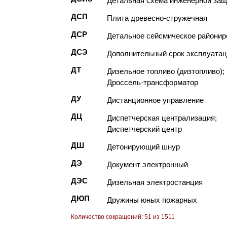
Детальная схема инженерной за
ДСП
Плита древесно-стружечная
ДСР
Детальное сейсмическое районир
ДСЭ
Дополнительный срок эксплуата
ДТ
Дизельное топливо (дизтопливо);
Дроссель-трансформатор
ДУ
Дистанционное управление
ДЦ
Диспетчерская централизация;
Диспетчерский центр
ДШ
Детонирующий шнур
ДЭ
Документ электронный
ДЭС
Дизельная электростанция
ДЮП
Дружины юных пожарных
Количество сокращений: 51 из 1511