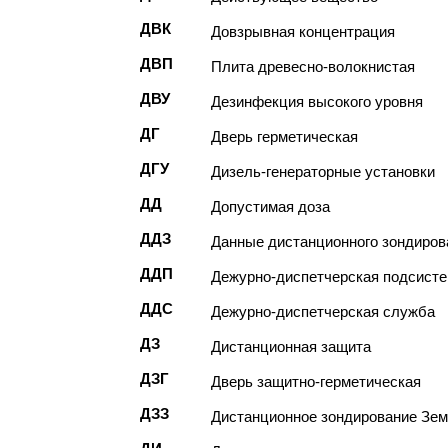
ДВК
Довзрывная концентрация
ДВП
Плита древесно-волокнистая
ДВУ
Дезинфекция высокого уровня
ДГ
Дверь герметическая
ДГУ
Дизель-генераторные установки
ДД
Допустимая доза
ДДЗ
Данные дистанционного зондиров
ДДП
Дежурно-диспетчерская подсист
ДДС
Дежурно-диспетчерская служба
ДЗ
Дистанционная защита
ДЗГ
Дверь защитно-герметическая
ДЗЗ
Дистанционное зондирование Зе