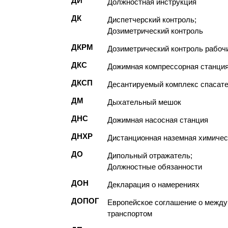
ДИ
Должностная инструкция
ДК
Диспетчерский контроль;
Дозиметрический контроль
ДКРМ
Дозиметрический контроль рабоч
ДКС
Дожимная компрессорная станци
ДКСП
Десантируемый комплекс спасат
ДМ
Дыхательный мешок
ДНС
Дожимная насосная станция
ДНХР
Дистанционная наземная химичес
ДО
Дипольный отражатель;
Должностные обязанности
ДОН
Декларация о намерениях
ДОПОГ
Европейское соглашение о между
транспортом