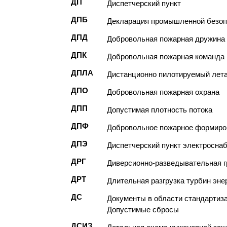
ДП
Диспетчерский пункт
ДПБ
Декларация промышленной безоп
ДПД
Добровольная пожарная дружина
ДПК
Добровольная пожарная команда
ДПЛА
Дистанционно пилотируемый лет
ДПО
Добровольная пожарная охрана
ДПП
Допустимая плотность потока
ДПФ
Добровольное пожарное формиро
ДПЭ
Диспетчерский пункт электросна
ДРГ
Диверсионно-разведывательная г
ДРТ
Длительная разгрузка турбин энер
ДС
Документы в области стандартиз
Допустимые сбросы
ДСИЗ