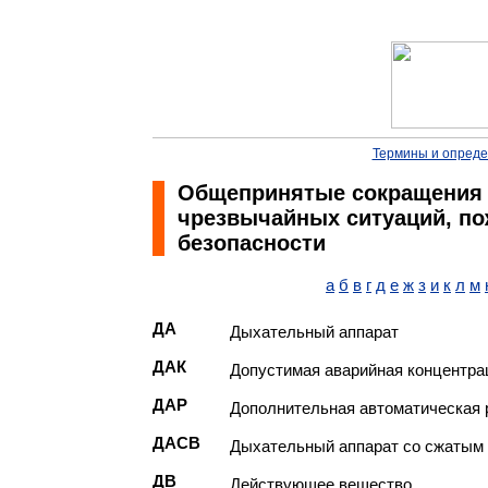
Термины и опред
Общепринятые сокращения 
чрезвычайных ситуаций, п
безопасности
а
б
в
г
д
е
ж
з
и
к
л
м
ДА
Дыхательный аппарат
ДАК
Допустимая аварийная концентра
ДАР
Дополнительная автоматическая 
ДАСВ
Дыхательный аппарат со сжатым
ДВ
Действующее вещество