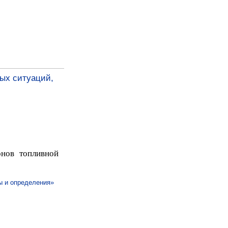
ых ситуаций,
онов топливной
ы и определения»